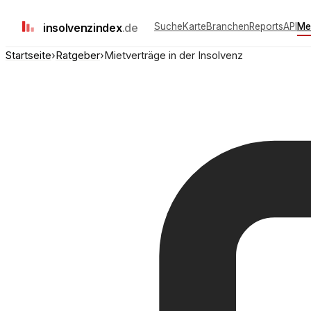
insolvenz
index
.de
Suche
Karte
Branchen
Reports
API
Me
Startseite
›
Ratgeber
›
Mietverträge in der Insolvenz