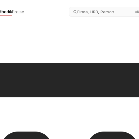
thodik
Preise
Firma, HRB, Person …
⌘