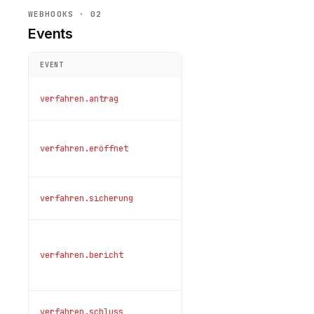
WEBHOOKS · 02
Events
EVENT
BESCHREIBUNG
FR
Insolvenzantrag
verfahren.antrag
wurde gestellt
Verfahren
verfahren.eröffnet
wurde
live
eröffnet
Sicherungsmaßn
verfahren.sicherung
angeordnet
Bericht
des
verfahren.bericht
liv
Verwalters
vorgelegt
Schlussverteilung
verfahren.schluss