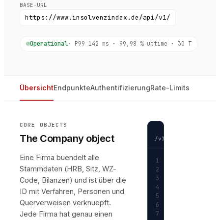
BASE-URL
https://www.insolvenzindex.de
/api/v1/
Operational
· P99 142 ms · 99,98 % uptime · 30 T
Übersicht
Endpunkte
Authentifizierung
Rate-Limits
CORE OBJECTS
GET
The Company object
/v1/companies/f_8e3
Eine Firma buendelt alle
1
{
Stammdaten (HRB, Sitz, WZ-
2
"id"
: 
"f_8e3a
3
"hrb"
: 
"HRB 1
Code, Bilanzen) und ist über die
4
"name"
: 
"Muel
ID mit Verfahren, Personen und
5
"rechtsform"
:
Querverweisen verknuepft.
6
"gericht"
: 
"A
Jede Firma hat genau einen
7
"wz_code"
: 
"F