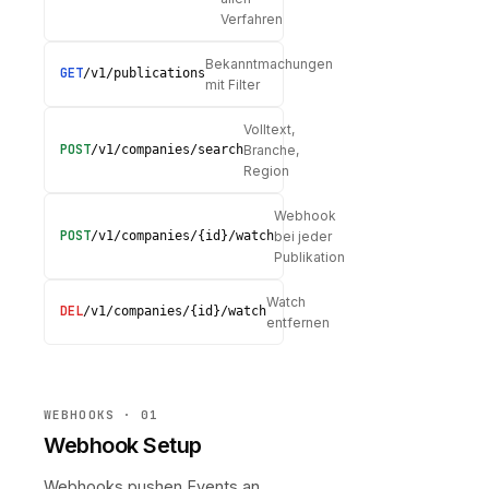
Verfahren
Bekanntmachungen
GET
/v1/publications
mit Filter
Volltext,
POST
/v1/companies/search
Branche,
Region
Webhook
POST
/v1/companies/{id}/watch
bei jeder
Publikation
Watch
DEL
/v1/companies/{id}/watch
entfernen
WEBHOOKS · 01
Webhook Setup
Webhooks pushen Events an