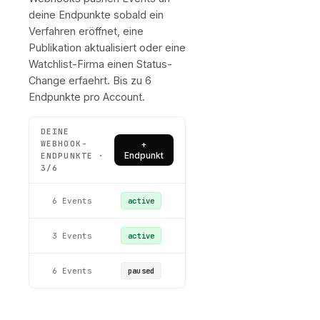
deine Endpunkte sobald ein
Verfahren eröffnet, eine
Publikation aktualisiert oder eine
Watchlist-Firma einen Status-
Change erfaehrt. Bis zu 6
Endpunkte pro Account.
DEINE
WEBHOOK-
+
Endpunkt
ENDPUNKTE ·
3/6
https://api.acme.de/hooks/insolvenz
6
Events
99,8 %
active
https://crm.beispiel.de/webhook
3
Events
100 %
active
https://staging.acme.de/hook
6
Events
k. A.
paused