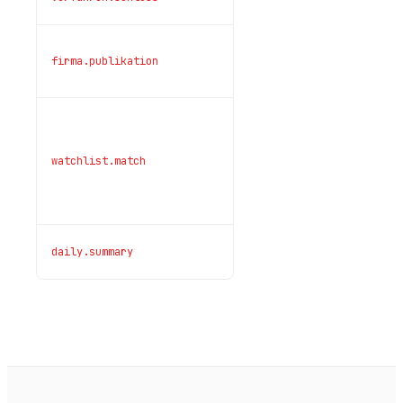
/ Aufhebung
Neue
firma.publikation
Bekanntmachung
zur Firma
Eine
Firma in
deiner
watchlist.match
live
Watchlist
hat ein
Update
Tageszusammenf
daily.summary
06:00 CEST