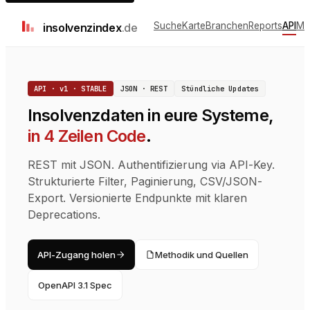
Suche
Karte
Branchen
Reports
API
Me
insolvenz
index
.de
API · v1 · STABLE
JSON · REST
Stündliche Updates
Insolvenzdaten
in eure Systeme,
in 4 Zeilen Code
.
REST mit JSON. Authentifizierung via API-Key.
Strukturierte Filter, Paginierung, CSV/JSON-
Export. Versionierte Endpunkte mit klaren
Deprecations.
API-Zugang holen
Methodik und Quellen
OpenAPI 3.1 Spec