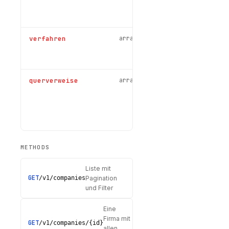
falls
verfügbar
verfahren
array<Verfahren>
Alle
Verfahren,
expandabl
querverweise
array<Verweis>
Personen-
Adress-
und
Historie-
Match
METHODS
Liste mit
GET
/v1/companies
Pagination
und Filter
Eine
Firma mit
GET
/v1/companies/{id}
allen