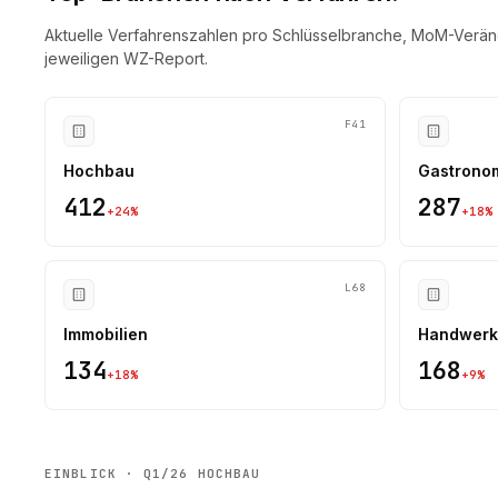
Aktuelle Verfahrenszahlen pro Schlüsselbranche, MoM-Verän
jeweiligen WZ-Report.
F41
Hochbau
Gastrono
412
287
+
24
%
+
18
%
L68
Immobilien
Handwerk
134
168
+
18
%
+
9
%
EINBLICK · Q1/26 HOCHBAU