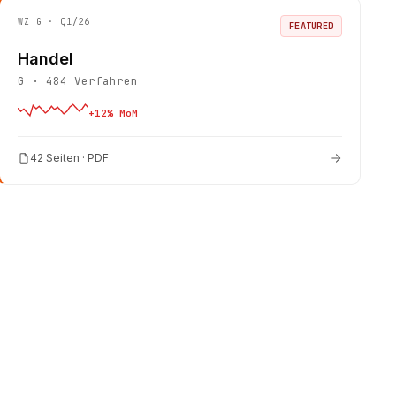
WZ
G
· Q1/26
FEATURED
Handel
G
·
484
Verfahren
+
12
% MoM
42 Seiten · PDF