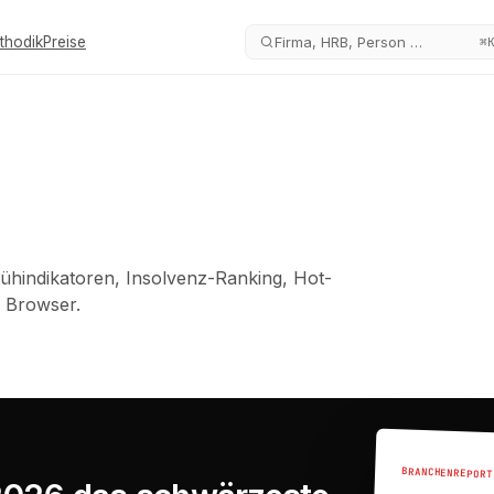
thodik
Preise
Firma, HRB, Person …
⌘
hindikatoren, Insolvenz-Ranking, Hot-
 Browser.
BRANCHENREPORT