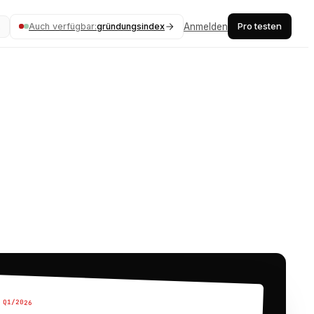
Pro testen
Auch verfügbar:
gründungsindex
Anmelden
K
 Q1/2026