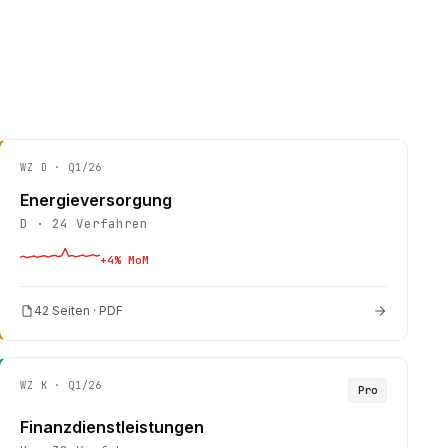
WZ
D
· Q1/26
Energieversorgung
D
·
24
Verfahren
+
4
% MoM
42 Seiten · PDF
WZ
K
· Q1/26
Pro
Finanzdienstleistungen