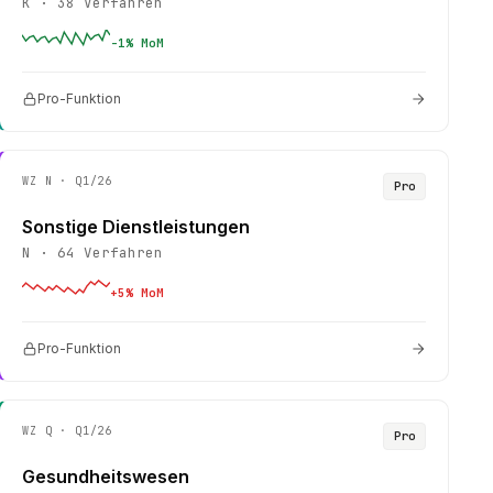
K
·
38
Verfahren
-1
% MoM
Pro-Funktion
WZ
N
· Q1/26
Pro
Sonstige Dienstleistungen
N
·
64
Verfahren
+
5
% MoM
Pro-Funktion
WZ
Q
· Q1/26
Pro
Gesundheitswesen