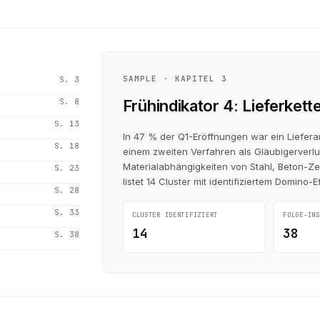
SAMPLE · KAPITEL 3
S.
3
S.
8
Frühindikator 4: Liefer­kett
S.
13
In 47 % der Q1-Eröffnungen war ein Liefera
S.
18
einem zweiten Verfahren als Gläubigerverlust
Material­abhängigkeiten von Stahl, Beton-Z
S.
23
listet 14 Cluster mit identifiziertem Domino-Ef
S.
28
S.
33
CLUSTER IDENTIFIZIERT
FOLGE-INS
14
38
S.
38