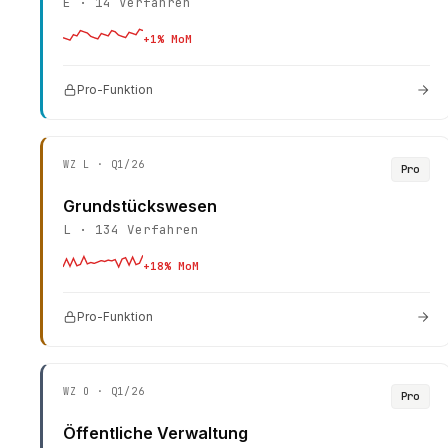
E
·
14
Verfahren
+
1
% MoM
Pro-Funktion
WZ
L
· Q1/26
Pro
Grundstückswesen
L
·
134
Verfahren
+
18
% MoM
Pro-Funktion
WZ
O
· Q1/26
Pro
Öffentliche Verwaltung