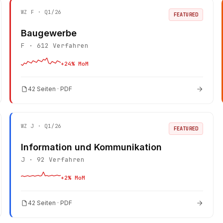
WZ
F
· Q1/26
FEATURED
Baugewerbe
F
·
612
Verfahren
+
24
% MoM
42 Seiten · PDF
WZ
J
· Q1/26
FEATURED
Information und Kommunikation
J
·
92
Verfahren
+
2
% MoM
42 Seiten · PDF