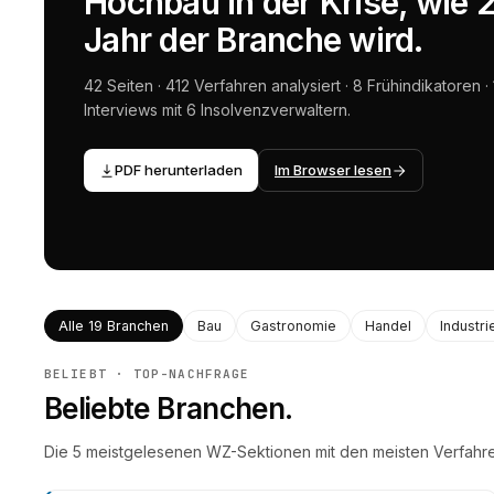
Hochbau in der Krise, wie
Jahr der Branche wird.
42 Seiten · 412 Verfahren analysiert · 8 Frühindikatoren 
Interviews mit 6 Insolvenzverwaltern.
PDF herunterladen
Im Browser lesen
Alle 19 Branchen
Bau
Gastronomie
Handel
Industri
BELIEBT · TOP-NACHFRAGE
Beliebte Branchen.
Die
5
meistgelesenen WZ-Sektionen mit den meisten Verfahr