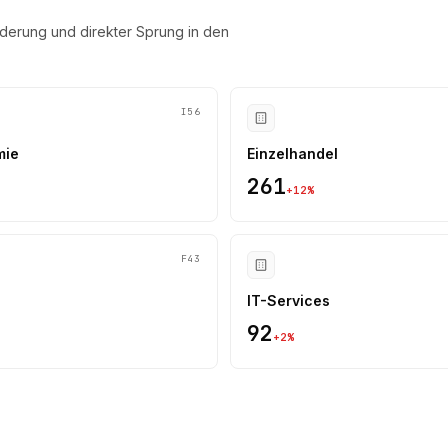
derung und direkter Sprung in den
I56
mie
Einzelhandel
261
+
12
%
F43
IT-Services
92
+
2
%