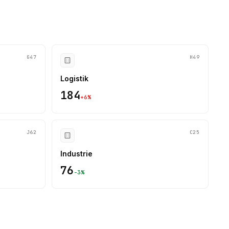
G47
H49
Logistik
184
+
6
%
J62
C25
Industrie
76
-3
%