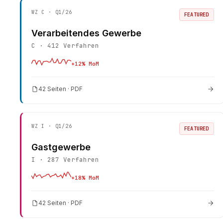
WZ
C
· Q1/26
FEATURED
Verarbeitendes Gewerbe
C
·
412
Verfahren
+
12
% MoM
42 Seiten · PDF
WZ
I
· Q1/26
FEATURED
Gastgewerbe
I
·
287
Verfahren
+
18
% MoM
42 Seiten · PDF