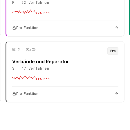
P
·
22
Verfahren
+
2
% MoM
Pro-Funktion
WZ
S
· Q1/26
Pro
Verbände und Reparatur
S
·
47
Verfahren
+
1
% MoM
Pro-Funktion