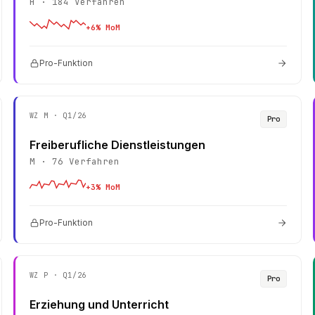
H
·
184
Verfahren
+
6
% MoM
Pro-Funktion
WZ
M
· Q1/26
Pro
Freiberufliche Dienstleistungen
M
·
76
Verfahren
+
3
% MoM
Pro-Funktion
WZ
P
· Q1/26
Pro
Erziehung und Unterricht