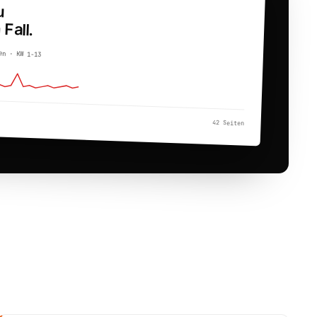
u
 Fall.
en · KW 1-13
42 Seiten