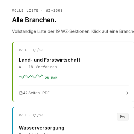
VOLLE LISTE · WZ-2008
Alle Branchen.
Vollständige Liste der
19
WZ-Sektionen. Klick auf eine Branch
WZ
A
· Q1/26
Land- und Forstwirtschaft
A
·
18
Verfahren
-2
% MoM
42 Seiten · PDF
WZ
E
· Q1/26
Pro
Wasserversorgung