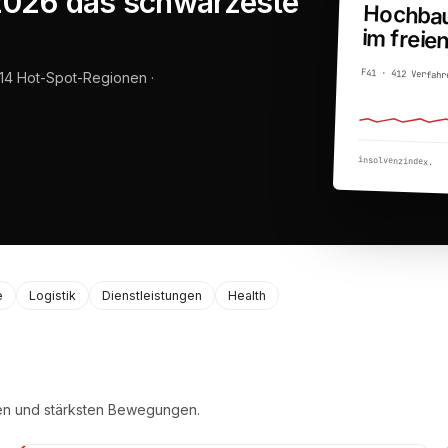
 2026 das schwärzeste
Hochba
im freien
F41 · 412 Verfahr
· 14 Hot-Spot-Regionen ·
insolvenzindex.
e
Logistik
Dienstleistungen
Health
en und stärksten Bewegungen.