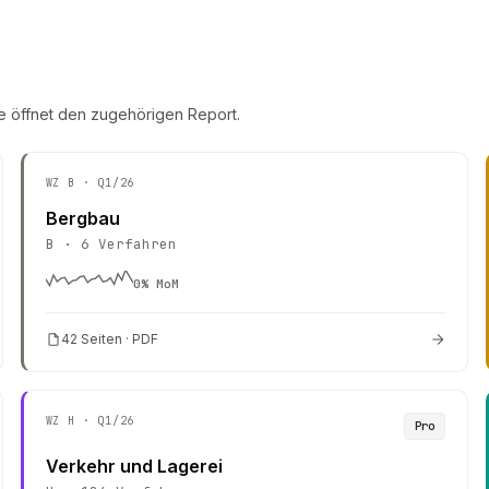
e öffnet den zugehörigen Report.
WZ
B
· Q1/26
Bergbau
B
·
6
Verfahren
0
% MoM
42 Seiten · PDF
WZ
H
· Q1/26
Pro
Verkehr und Lagerei