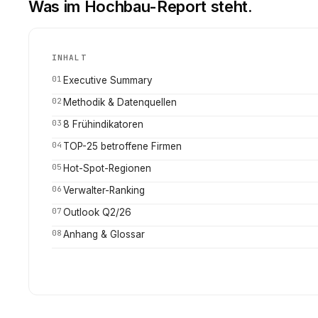
Was im Hochbau-Report steht.
INHALT
01
Executive Summary
02
Methodik & Datenquellen
03
8 Frühindikatoren
04
TOP-25 betroffene Firmen
05
Hot-Spot-Regionen
06
Verwalter-Ranking
07
Outlook Q2/26
08
Anhang & Glossar