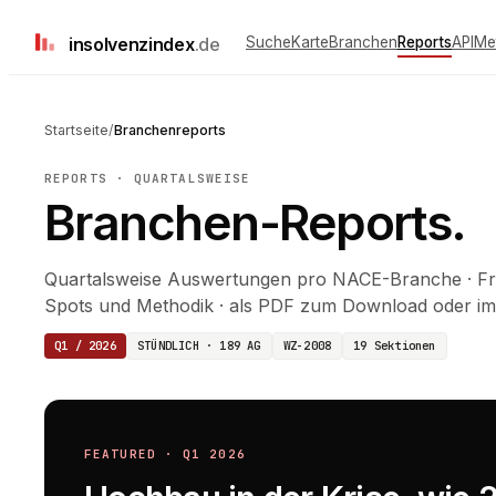
insolvenz
index
.de
Suche
Karte
Branchen
Reports
API
Me
Startseite
/
Branchenreports
REPORTS · QUARTALSWEISE
Branchen-Reports.
Quartalsweise Auswertungen pro NACE-Branche · Frü
Spots und Methodik · als PDF zum Download oder im
Q1 / 2026
STÜNDLICH · 189 AG
WZ-2008
19
Sektionen
FEATURED · Q1 2026