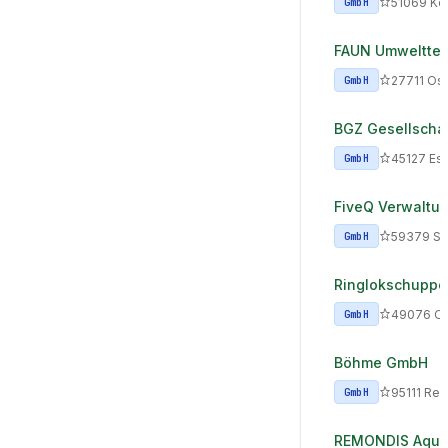
51069 Kö
GmbH
FAUN Umwelttec
27711 Os
GmbH
BGZ Gesellscha
45127 Es
GmbH
FiveQ Verwaltu
59379 S
GmbH
Ringlokschupp
49076 Os
GmbH
Böhme GmbH
95111 Re
GmbH
REMONDIS Aqua