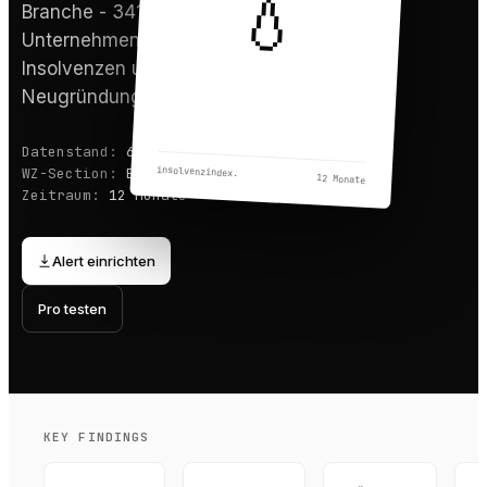
💧
Branche -
341
Unternehmen erfasst,
0
Insolvenzen und
341
Neugründungen.
Datenstand:
6.8.2026
insolvenzindex
WZ-Section:
E
.
12 Monate
Zeitraum:
12 Monate
Alert einrichten
Pro testen
KEY FINDINGS