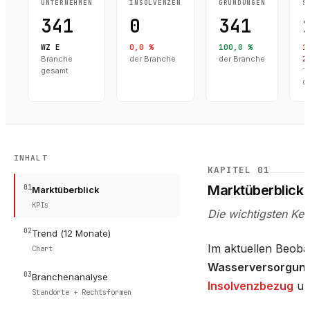
UNTERNEHMEN
INSOLVENZEN
GRÜNDUNGEN
S
341
0
341
WZ E
0,0 %
100,0 %
1
Branche
der Branche
der Branche
Z
gesamt
T
C
INHALT
KAPITEL
01
Marktüberblick
01
Marktüberblick
KPIs
Die wichtigsten Ke
02
Trend (12 Monate)
Im aktuellen Beoba
Chart
Wasserversorgun
03
Branchenanalyse
Insolvenzbezug
u
Standorte + Rechtsformen