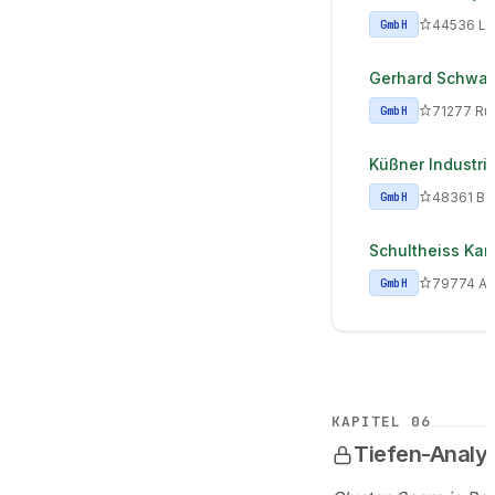
44536 Lü
GmbH
Gerhard Schwa
71277 Ru
GmbH
Küßner Industr
48361 Be
GmbH
Schultheiss Ka
79774 Al
GmbH
KAPITEL
06
Tiefen-Analys