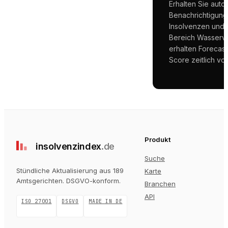
Erhalten Sie auto
Benachrichtigung
Insolvenzen und
Bereich
Wasserv
erhalten Forecas
Score zeitlich vo
Produkt
insolvenz
index
.de
Suche
Stündliche Aktualisierung aus 189
Karte
Amtsgerichten
. DSGVO-konform.
Branchen
API
ISO 27001
DSGVO
MADE IN DE