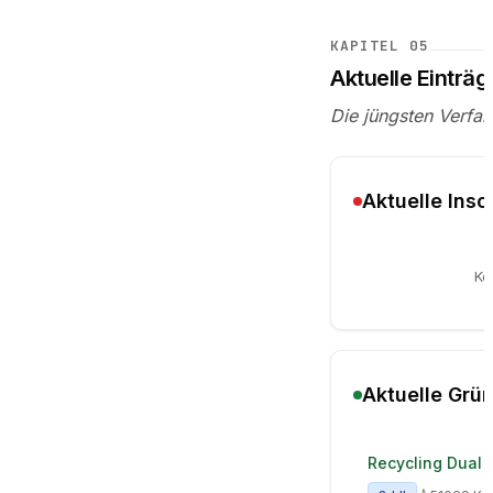
KAPITEL
05
Aktuelle Einträg
Die jüngsten Verfa
Aktuelle Ins
Ke
Aktuelle Grü
Recycling Dual