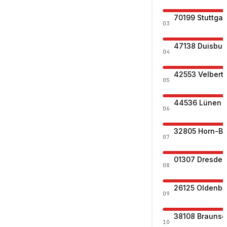
70199 Stuttgar
03
47138 Duisbur
04
42553 Velbert
05
44536 Lünen
06
32805 Horn-B
07
01307 Dresden
08
26125 Oldenbu
09
38108 Brauns
10