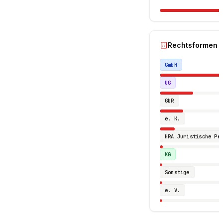
Rechtsformen
GmbH
UG
GbR
e. K.
HRA Juristische Pe
KG
Sonstige
e. V.