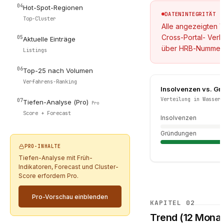
04
Hot-Spot-Regionen
DATENINTEGRITÄT
Top-Cluster
Alle angezeigten V
Cross-Portal- Ver
05
Aktuelle Einträge
über HRB-Nummer a
Listings
06
Top-25 nach Volumen
Verfahrens-Ranking
Insolvenzen vs. G
Verteilung in Wasserv
07
Tiefen-Analyse (Pro)
Pro
Score + Forecast
Insolvenzen
Gründungen
PRO-INHALTE
Tiefen-Analyse mit Früh-
Indikatoren, Forecast und Cluster-
Score erfordern Pro.
Pro-Vorschau einblenden
KAPITEL
02
Trend (12 Monat