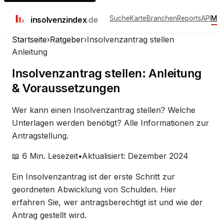
Suche
Karte
Branchen
Reports
API
Me
insolvenz
index
.de
Startseite
›
Ratgeber
›
Insolvenzantrag stellen
Anleitung
Insolvenzantrag stellen: Anleitung
& Voraussetzungen
Wer kann einen Insolvenzantrag stellen? Welche
Unterlagen werden benötigt? Alle Informationen zur
Antragstellung.
📖 6 Min. Lesezeit
•
Aktualisiert: Dezember 2024
Ein Insolvenzantrag ist der erste Schritt zur
geordneten Abwicklung von Schulden. Hier
erfahren Sie, wer antragsberechtigt ist und wie der
Antrag gestellt wird.