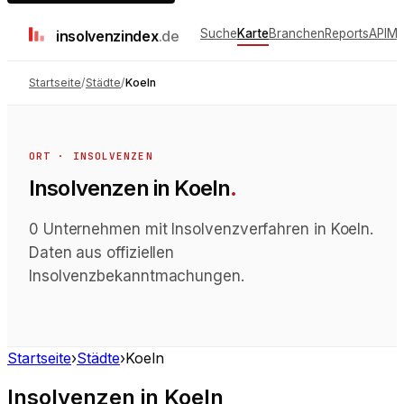
Suche
Karte
Branchen
Reports
API
Me
insolvenz
index
.de
Startseite
/
Städte
/
Koeln
ORT · INSOLVENZEN
Insolvenzen
in
Koeln
.
0 Unternehmen mit Insolvenzverfahren in Koeln.
Daten aus offiziellen
Insolvenzbekanntmachungen.
Startseite
›
Städte
›
Koeln
Insolvenzen
in
Koeln