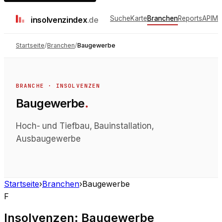
Suche
Karte
Branchen
Reports
API
Me
insolvenz
index
.de
Startseite
/
Branchen
/
Baugewerbe
BRANCHE ·
INSOLVENZEN
Baugewerbe
.
Hoch- und Tiefbau, Bauinstallation,
Ausbaugewerbe
Startseite
›
Branchen
›
Baugewerbe
F
Insolvenzen
:
Baugewerbe