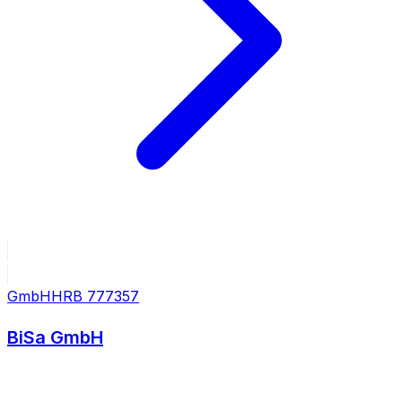
GmbH
HRB
777357
BiSa GmbH