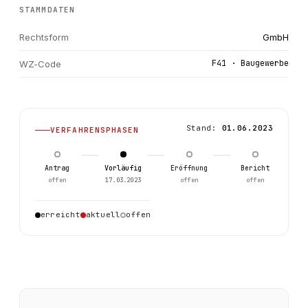
STAMMDATEN
Rechtsform
GmbH
F41 · Baugewerbe
WZ-Code
Stand:
01.06.2023
VERFAHRENSPHASEN
Antrag
Vorläufig
Eröffnung
Bericht
offen
17.03.2023
offen
offen
0
erreicht
aktuell
offen