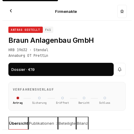
‹
Firmenakte
ANTRAG GESTELLT
F41
Braun Anlagenbau GmbH
HRB 19632 · Stendal
Annaburg OT Prettin
Dossier · €19
VERFAHRENSVERLAUF
Antrag
Sicherung
Eröffnet
Bericht
Schluss
Übersicht
Publikationen
Beteiligte
Bilanz
2