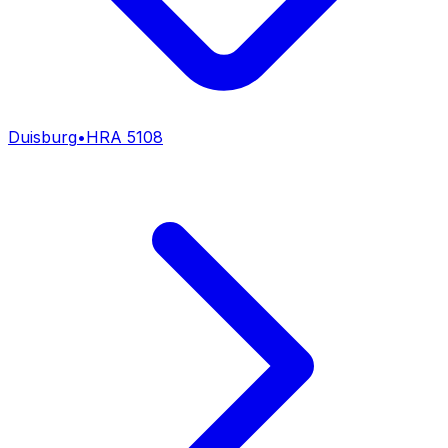
Duisburg
•
HRA
5108