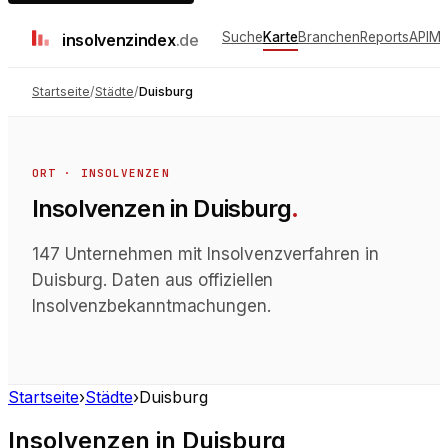
Suche
Karte
Branchen
Reports
API
Me
insolvenz
index
.de
Startseite
/
Städte
/
Duisburg
ORT · INSOLVENZEN
Insolvenzen
in
Duisburg
.
147 Unternehmen mit Insolvenzverfahren in
Duisburg. Daten aus offiziellen
Insolvenzbekanntmachungen.
Startseite
›
Städte
›
Duisburg
Insolvenzen
in
Duisburg