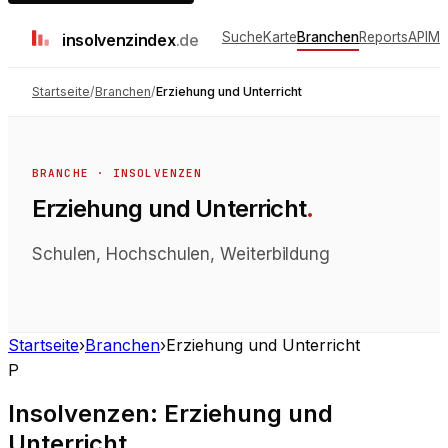
Suche
Karte
Branchen
Reports
API
Me
insolvenz
index
.de
Startseite
/
Branchen
/
Erziehung und Unterricht
BRANCHE ·
INSOLVENZEN
Erziehung und Unterricht
.
Schulen, Hochschulen, Weiterbildung
Startseite
›
Branchen
›
Erziehung und Unterricht
P
Insolvenzen
:
Erziehung und
Unterricht