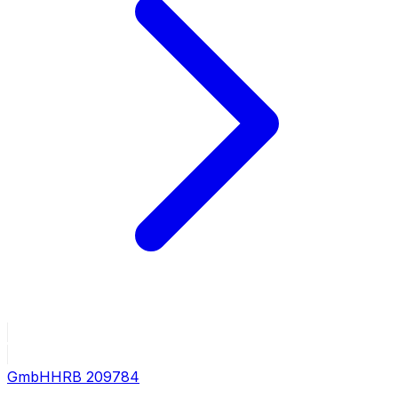
GmbH
HRB
209784