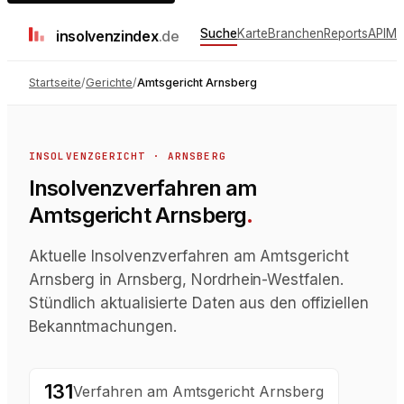
Suche
Karte
Branchen
Reports
API
Me
insolvenz
index
.de
Startseite
/
Gerichte
/
Amtsgericht Arnsberg
INSOLVENZGERICHT
·
ARNSBERG
Insolvenzverfahren
am
Amtsgericht Arnsberg
.
Aktuelle Insolvenzverfahren am Amtsgericht
Arnsberg in Arnsberg, Nordrhein-Westfalen.
Stündlich aktualisierte Daten aus den offiziellen
Bekanntmachungen.
131
Verfahren
am
Amtsgericht Arnsberg