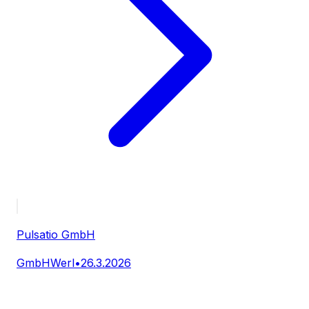
Pulsatio GmbH
GmbH
Werl
•
26.3.2026