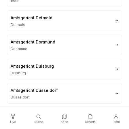
Bonn
Amtsgericht Detmold
Detmold
Amtsgericht Dortmund
Dortmund
Amtsgericht Duisburg
Duisburg
Amtsgericht Düsseldorf
Düsseldorf
Amtsgericht Essen
Essen
Live
Suche
Karte
Reports
Profil