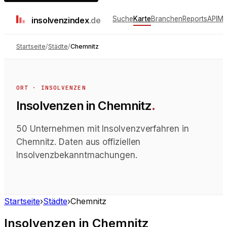
Suche
Karte
Branchen
Reports
API
Me
insolvenz
index
.de
Startseite
/
Städte
/
Chemnitz
ORT · INSOLVENZEN
Insolvenzen
in
Chemnitz
.
50 Unternehmen mit Insolvenzverfahren in
Chemnitz. Daten aus offiziellen
Insolvenzbekanntmachungen.
Startseite
›
Städte
›
Chemnitz
Insolvenzen
in
Chemnitz