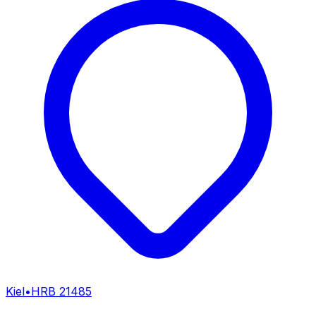
Kiel
•
HRB
21485