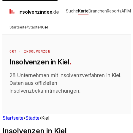
Suche
Karte
Branchen
Reports
API
Me
insolvenz
index
.de
Startseite
/
Städte
/
Kiel
ORT · INSOLVENZEN
Insolvenzen
in
Kiel
.
28 Unternehmen mit Insolvenzverfahren in Kiel.
Daten aus offiziellen
Insolvenzbekanntmachungen.
Startseite
›
Städte
›
Kiel
Insolvenzen
in
Kiel