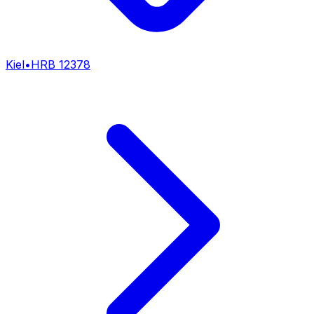
Kiel
•
HRB
12378