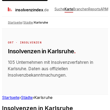
Suche
Karte
Branchen
Reports
API
Me
insolvenz
index
.de
Startseite
/
Städte
/
Karlsruhe
ORT · INSOLVENZEN
Insolvenzen
in
Karlsruhe
.
105 Unternehmen mit Insolvenzverfahren in
Karlsruhe. Daten aus offiziellen
Insolvenzbekanntmachungen.
Startseite
›
Städte
›
Karlsruhe
Insolvenzen
in
Karlsruhe