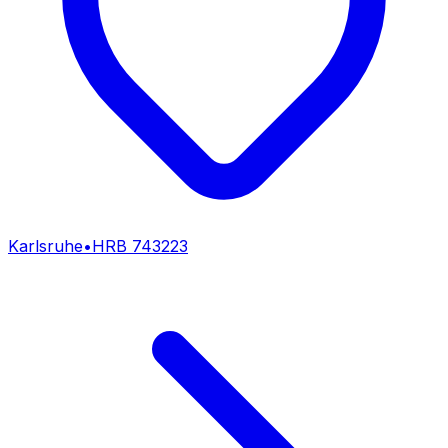
Karlsruhe
•
HRB
743223