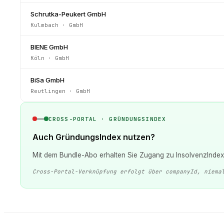
Schrutka-Peukert GmbH
Kulmbach
·
GmbH
BIENE GmbH
Köln
·
GmbH
BiSa GmbH
Reutlingen
·
GmbH
CROSS-PORTAL · GRÜNDUNGSINDEX
Auch GründungsIndex nutzen?
Mit dem Bundle-Abo erhalten Sie Zugang zu InsolvenzIndex 
Cross-Portal-Verknüpfung erfolgt über companyId, niema