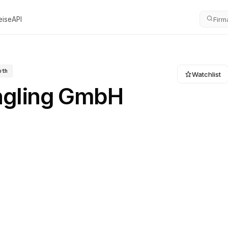
eise
API
Firm
uth
Watchlist
ngling GmbH