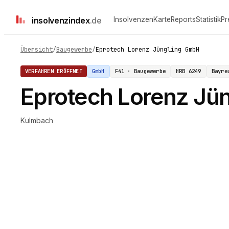
insolvenz
index
.de
Insolvenzen
Karte
Reports
Statistik
Pr
Übersicht
/
Baugewerbe
/
Eprotech Lorenz Jüngling GmbH
VERFAHREN ERÖFFNET
GmbH
F41 · Baugewerbe
HRB
6249
Bayre
Eprotech Lorenz Jü
Kulmbach