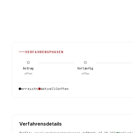
VERFAHRENSPHASEN
Antrag
Vorläufig
offen
offen
erreicht
aktuell
offen
Verfahrensdetails
Quelle:
insolvenzbekanntmachungen.de
Stand:
03.08.2026
Amtlich