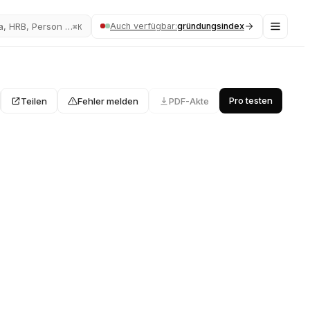
Auch verfügbar:
gründungsindex
a, HRB, Person …
⌘K
Pro testen
Teilen
Fehler melden
PDF-Akte