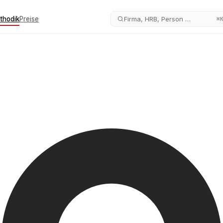
thodik
Preise
Firma, HRB, Person …
⌘