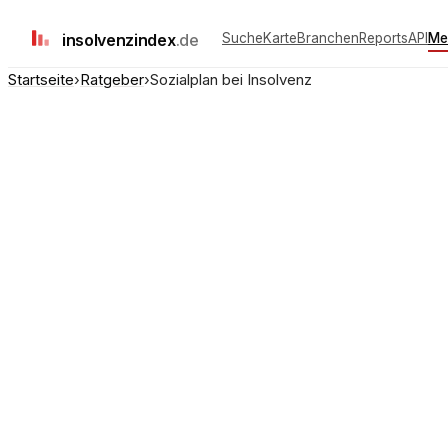
insolvenz
index
.de
Suche
Karte
Branchen
Reports
API
Me
Startseite
›
Ratgeber
›
Sozialplan bei Insolvenz