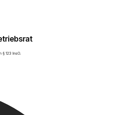
etriebsrat
 § 123 InsO.