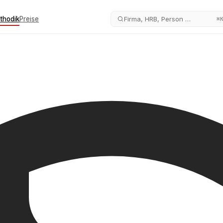
thodik
Preise
Firma, HRB, Person …
⌘