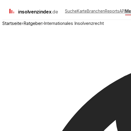
insolvenz
index
.de
Suche
Karte
Branchen
Reports
API
Me
Startseite
›
Ratgeber
›
Internationales Insolvenzrecht