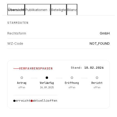
Übersicht
Publikationen
Beteiligte
Bilanz
3
STAMMDATEN
Rechtsform
GmbH
WZ-Code
NOT_FOUND
Stand:
10.02.2026
VERFAHRENSPHASEN
Antrag
Vorläufig
Eröffnung
Bericht
offen
24.09.2025
offen
offen
1
erreicht
aktuell
offen