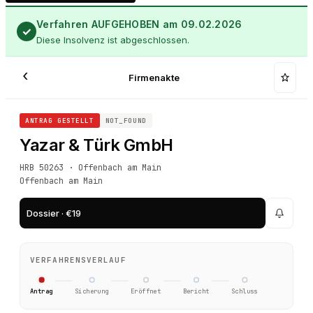
Verfahren AUFGEHOBEN am 09.02.2026
✓
Diese Insolvenz ist abgeschlossen.
‹
Firmenakte
ANTRAG GESTELLT
NOT_FOUND
Yazar & Türk GmbH
HRB 50263 · Offenbach am Main
Offenbach am Main
Dossier · €19
VERFAHRENSVERLAUF
Antrag
Sicherung
Eröffnet
Bericht
Schluss