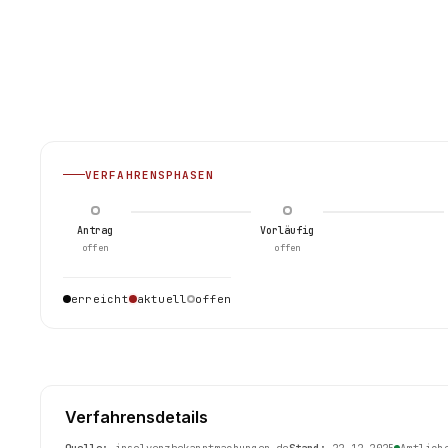
VERFAHRENSPHASEN
Antrag
Vorläufig
offen
offen
erreicht
aktuell
offen
Verfahrensdetails
Quelle:
insolvenzbekanntmachungen.de
Stand:
22.12.2025
Amtlich