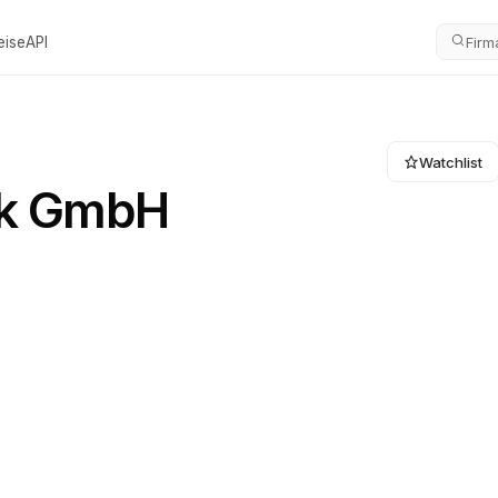
eise
API
Firm
Watchlist
ik GmbH