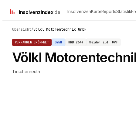
insolvenz
index
.de
Insolvenzen
Karte
Reports
Statistik
Pr
Übersicht
/
Völkl Motorentechnik GmbH
VERFAHREN ERÖFFNET
GmbH
HRB
2644
Weiden i.d. OPf
Völkl Motorentechn
Tirschenreuth