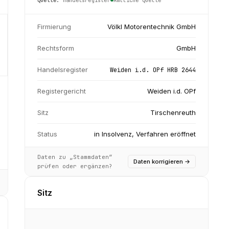
Firmierung
Völkl Motorentechnik GmbH
Rechtsform
GmbH
Handelsregister
Weiden i.d. OPf HRB 2644
Registergericht
Weiden i.d. OPf
Sitz
Tirschenreuth
Status
in Insolvenz, Verfahren eröffnet
Daten zu „Stammdaten“
Daten korrigieren
→
prüfen oder ergänzen?
Sitz