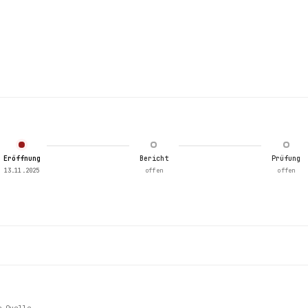
Eröffnung
Bericht
Prüfung
13.11.2025
offen
offen
e Quelle