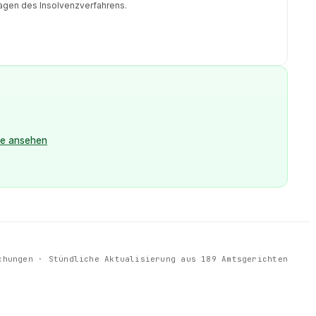
lagen des Insolvenzverfahrens.
le ansehen
chungen
·
Stündliche Aktualisierung aus 189 Amtsgerichten