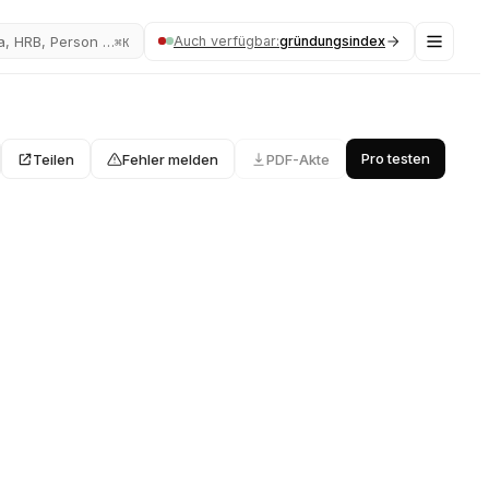
Auch verfügbar:
gründungsindex
a, HRB, Person …
⌘K
Pro testen
Teilen
Fehler melden
PDF-Akte