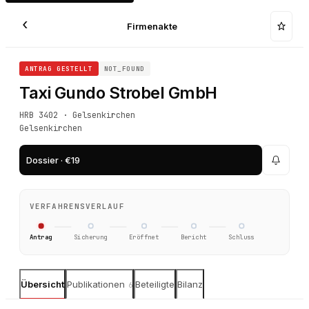
‹
Firmenakte
ANTRAG GESTELLT
NOT_FOUND
Taxi Gundo Strobel GmbH
HRB 3402 · Gelsenkirchen
Gelsenkirchen
Dossier · €19
VERFAHRENSVERLAUF
Antrag
Sicherung
Eröffnet
Bericht
Schluss
Übersicht
Publikationen
Beteiligte
Bilanz
6