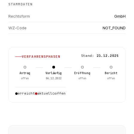
STAMMDATEN
Rechtsform
GmbH
WZ-Code
NOT_FOUND
Stand:
23.12.2025
VERFAHRENSPHASEN
Antrag
Vorläufig
Eröffnung
Bericht
offen
06.12.2022
offen
offen
0
erreicht
aktuell
offen