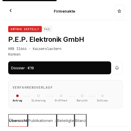
‹
Firmenakte
ANTRAG GESTELLT
F41
P.E.P. Elektronik GmbH
HRB 31644 · Kaiserslautern
Konken
Dossier · €19
VERFAHRENSVERLAUF
Antrag
Sicherung
Eröffnet
Bericht
Schluss
Übersicht
Publikationen
Beteiligte
Bilanz
1