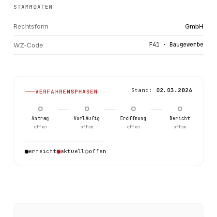
STAMMDATEN
Rechtsform
GmbH
F41 · Baugewerbe
WZ-Code
Stand:
02.03.2026
VERFAHRENSPHASEN
Antrag
Vorläufig
Eröffnung
Bericht
offen
offen
offen
offen
0
erreicht
aktuell
offen