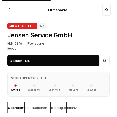
‹
Firmenakte
ANTRAG GESTELLT
G46
Jensen Service GmbH
HRB 3246 · Flensburg
Hürup
Dossier · €19
VERFAHRENSVERLAUF
Antrag
Sicherung
Eröffnet
Bericht
Schluss
Übersicht
Publikationen
Beteiligte
Bilanz
2