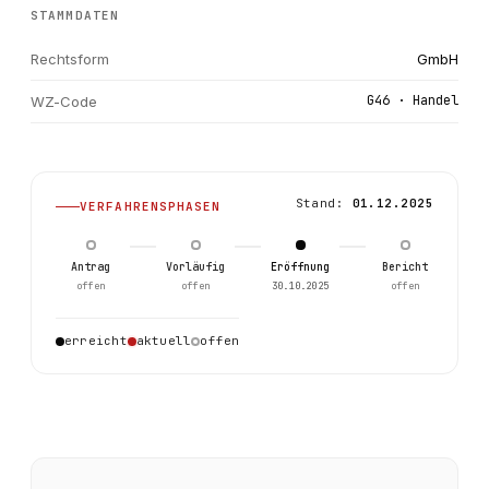
STAMMDATEN
Rechtsform
GmbH
G46 · Handel
WZ-Code
Stand:
01.12.2025
VERFAHRENSPHASEN
Antrag
Vorläufig
Eröffnung
Bericht
offen
offen
30.10.2025
offen
0
erreicht
aktuell
offen