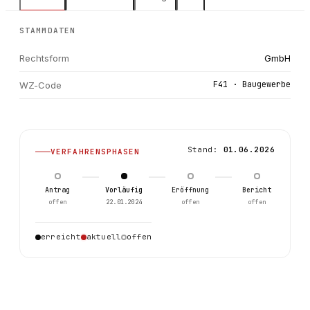
STAMMDATEN
Rechtsform
GmbH
F41 · Baugewerbe
WZ-Code
Stand:
01.06.2026
VERFAHRENSPHASEN
Antrag
Vorläufig
Eröffnung
Bericht
offen
22.01.2024
offen
offen
2
erreicht
aktuell
offen