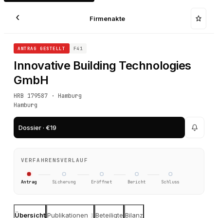
‹
Firmenakte
ANTRAG GESTELLT
F41
Innovative Building Technologies
GmbH
HRB 179587 · Hamburg
Hamburg
Dossier · €19
VERFAHRENSVERLAUF
Antrag
Sicherung
Eröffnet
Bericht
Schluss
Übersicht
Publikationen
Beteiligte
Bilanz
3