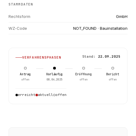
STAMMDATEN
Rechtsform
GmbH
WZ-Code
NOT_FOUND · Bauinstallation
Stand:
22.09.2025
VERFAHRENSPHASEN
Antrag
Vorläufig
Eröffnung
Bericht
offen
08.04.2025
offen
offen
0
erreicht
aktuell
offen