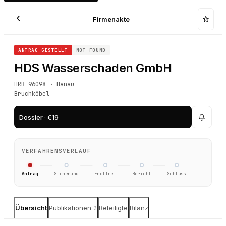
‹
Firmenakte
ANTRAG GESTELLT
NOT_FOUND
HDS Wasserschaden GmbH
HRB 96098 · Hanau
Bruchköbel
Dossier · €19
VERFAHRENSVERLAUF
Antrag
Sicherung
Eröffnet
Bericht
Schluss
Übersicht
Publikationen
Beteiligte
Bilanz
3