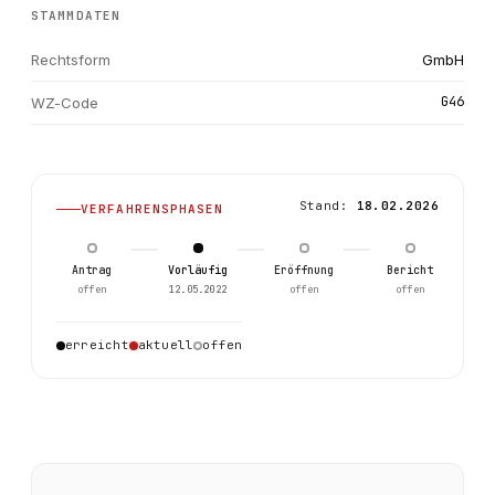
STAMMDATEN
Rechtsform
GmbH
G46
WZ-Code
Stand:
18.02.2026
VERFAHRENSPHASEN
Antrag
Vorläufig
Eröffnung
Bericht
offen
12.05.2022
offen
offen
1
erreicht
aktuell
offen