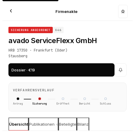
‹
Firmenakte
SICHERUNG ANGEORDNET
G46
avado ServiceFlexx GmbH
HRB 17350 · Frankfurt (Oder)
Stausberg
Dossier · €19
VERFAHRENSVERLAUF
Antrag
Sicherung
Eröffnet
Bericht
Schluss
Übersicht
Publikationen
Beteiligte
Bilanz
4