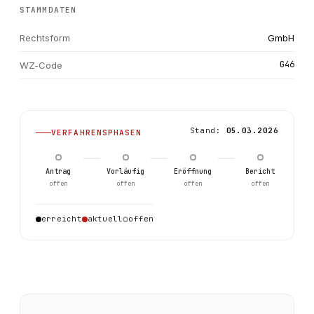
STAMMDATEN
Rechtsform
GmbH
G46
WZ-Code
Stand:
05.03.2026
VERFAHRENSPHASEN
Antrag
Vorläufig
Eröffnung
Bericht
offen
offen
offen
offen
erreicht
aktuell
offen