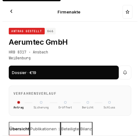
‹
Firmenakte
ANTRAG GESTELLT
G46
Aerumtec GmbH
HRB 8317 · Ansbach
Weißenburg
Dossier · €19
VERFAHRENSVERLAUF
Antrag
Sicherung
Eröffnet
Bericht
Schluss
Übersicht
Publikationen
Beteiligte
Bilanz
1