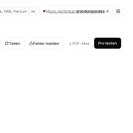
Auch verfügbar:
gründungsindex
a, HRB, Person …
⌘K
Pro testen
Teilen
Fehler melden
PDF-Akte