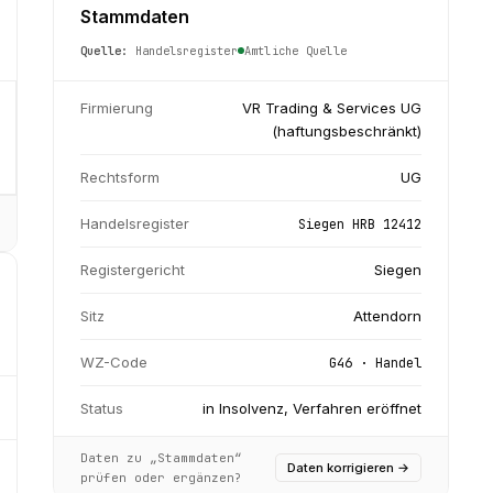
Stammdaten
Quelle:
Handelsregister
Amtliche Quelle
Firmierung
VR Trading & Services UG
(haftungsbeschränkt)
Rechtsform
UG
Handelsregister
Siegen HRB 12412
Registergericht
Siegen
Sitz
Attendorn
WZ-Code
G46 · Handel
Status
in Insolvenz, Verfahren eröffnet
Daten zu „Stammdaten“
Daten korrigieren
→
prüfen oder ergänzen?