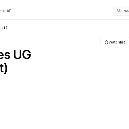
eise
API
Firm
nkt)
Watchlist
es UG
t)