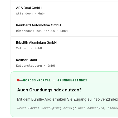
ABA Beul GmbH
Attendorn
·
GmbH
Reinhard Automotive GmbH
Rüdersdorf bei Berlin
·
GmbH
Erbslöh Aluminium GmbH
Velbert
·
GmbH
Reither GmbH
Kaiserslautern
·
GmbH
CROSS-PORTAL · GRÜNDUNGSINDEX
Auch GründungsIndex nutzen?
Mit dem Bundle-Abo erhalten Sie Zugang zu InsolvenzIndex 
Cross-Portal-Verknüpfung erfolgt über companyId, niema