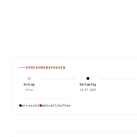
VERFAHRENSPHASEN
Antrag
Vorläufig
offen
10.07.2023
erreicht
aktuell
offen