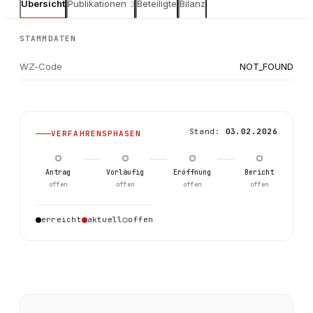
Übersicht
Publikationen
Beteiligte
Bilanz
2
STAMMDATEN
WZ-Code
NOT_FOUND
Stand:
03.02.2026
VERFAHRENSPHASEN
Antrag
Vorläufig
Eröffnung
Bericht
offen
offen
offen
offen
2
erreicht
aktuell
offen