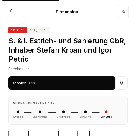
‹
Firmenakte
SCHLUSS
NOT_FOUND
S. & I. Estrich- und Sanierung GbR,
Inhaber Stefan Krpan und Igor
Petric
Oberhausen
Dossier · €19
VERFAHRENSVERLAUF
Antrag
Sicherung
Eröffnet
Bericht
Schluss