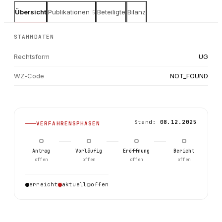
Übersicht
Publikationen
Beteiligte
Bilanz
5
STAMMDATEN
Rechtsform
UG
WZ-Code
NOT_FOUND
Stand:
08.12.2025
VERFAHRENSPHASEN
Antrag
Vorläufig
Eröffnung
Bericht
offen
offen
offen
offen
0
erreicht
aktuell
offen