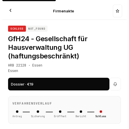
‹
Firmenakte
SCHLUSS
NOT_FOUND
GfH24 - Gesellschaft für
Hausverwaltung UG
(haftungsbeschränkt)
HRB 22128 · Essen
Essen
Dossier · €19
VERFAHRENSVERLAUF
Antrag
Sicherung
Eröffnet
Bericht
Schluss