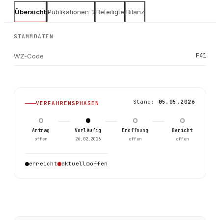
Übersicht
Publikationen
Beteiligte
Bilanz
3
STAMMDATEN
F41
WZ-Code
Stand:
05.05.2026
VERFAHRENSPHASEN
Antrag
Vorläufig
Eröffnung
Bericht
offen
26.02.2026
offen
offen
0
erreicht
aktuell
offen