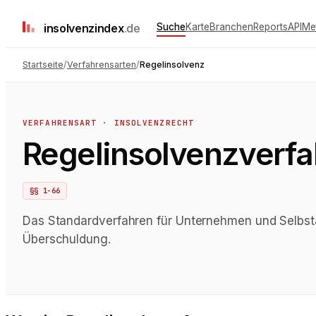
insolvenz
index
.de
Suche
Karte
Branchen
Reports
API
Me
Startseite
/
Verfahrensarten
/
Regelinsolvenz
VERFAHRENSART · INSOLVENZRECHT
Regelinsolvenzverfa
§§ 1-66
Das Standardverfahren für Unternehmen und Selbst
Überschuldung.