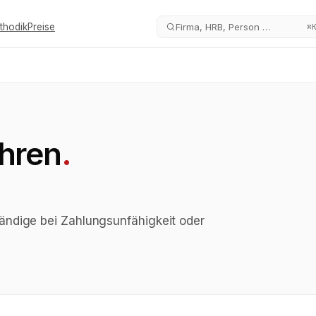
thodik
Preise
Firma, HRB, Person …
⌘
hren
.
ändige bei Zahlungsunfähigkeit oder