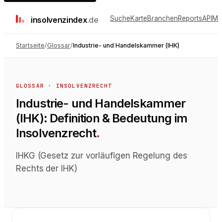
Suche
Karte
Branchen
Reports
API
Me
insolvenz
index
.de
Startseite
/
Glossar
/
Industrie- und Handelskammer (IHK)
GLOSSAR ·
INSOLVENZRECHT
Industrie- und Handelskammer
(IHK)
: Definition & Bedeutung im
Insolvenzrecht
.
IHKG (Gesetz zur vorläufigen Regelung des
Rechts der IHK)