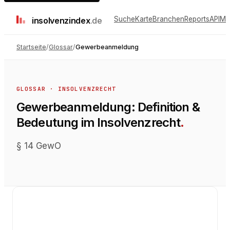
Suche
Karte
Branchen
Reports
API
Me
insolvenz
index
.de
Startseite
/
Glossar
/
Gewerbeanmeldung
GLOSSAR ·
INSOLVENZRECHT
Gewerbeanmeldung
: Definition &
Bedeutung im
Insolvenzrecht
.
§ 14 GewO