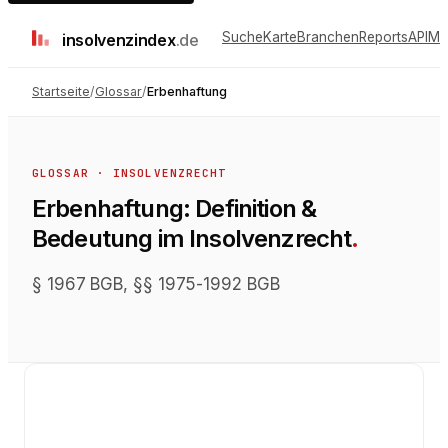
Suche
Karte
Branchen
Reports
API
Me
insolvenz
index
.de
Startseite
/
Glossar
/
Erbenhaftung
GLOSSAR ·
INSOLVENZRECHT
Erbenhaftung
: Definition &
Bedeutung im
Insolvenzrecht
.
§ 1967 BGB, §§ 1975-1992 BGB