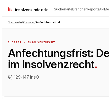
insolvenz
index
.de
Suche
Karte
Branchen
Reports
API
Me
Startseite
/
Glossar
/
Anfechtungsfrist
GLOSSAR ·
INSOLVENZRECHT
Anfechtungsfrist
: D
im
Insolvenzrecht
.
§§ 129-147 InsO