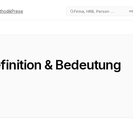
thodik
Preise
Firma, HRB, Person …
⌘
efinition & Bedeutung