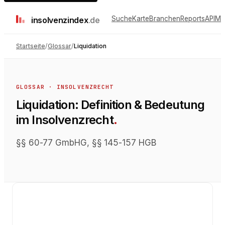
Suche
Karte
Branchen
Reports
API
Me
insolvenz
index
.de
Startseite
/
Glossar
/
Liquidation
GLOSSAR ·
INSOLVENZRECHT
Liquidation
: Definition & Bedeutung
im
Insolvenzrecht
.
§§ 60-77 GmbHG, §§ 145-157 HGB