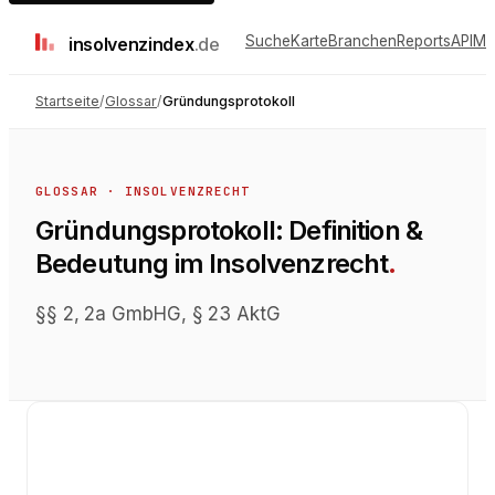
Suche
Karte
Branchen
Reports
API
Me
insolvenz
index
.de
Startseite
/
Glossar
/
Gründungsprotokoll
GLOSSAR ·
INSOLVENZRECHT
Gründungsprotokoll
: Definition &
Bedeutung im
Insolvenzrecht
.
§§ 2, 2a GmbHG, § 23 AktG