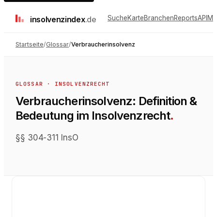
Suche
Karte
Branchen
Reports
API
Me
insolvenz
index
.de
Startseite
/
Glossar
/
Verbraucherinsolvenz
GLOSSAR ·
INSOLVENZRECHT
Verbraucherinsolvenz
: Definition &
Bedeutung im
Insolvenzrecht
.
§§ 304-311 InsO