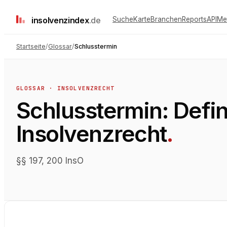
insolvenz
index
.de
Suche
Karte
Branchen
Reports
API
Me
Startseite
/
Glossar
/
Schlusstermin
GLOSSAR ·
INSOLVENZRECHT
Schlusstermin
: Defi
Insolvenzrecht
.
§§ 197, 200 InsO