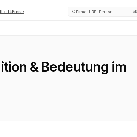
thodik
Preise
Firma, HRB, Person …
⌘
nition & Bedeutung im