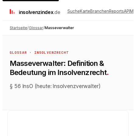
Suche
Karte
Branchen
Reports
API
Me
insolvenz
index
.de
Startseite
/
Glossar
/
Masseverwalter
GLOSSAR ·
INSOLVENZRECHT
Masseverwalter
: Definition &
Bedeutung im
Insolvenzrecht
.
§ 56 InsO (heute: Insolvenzverwalter)