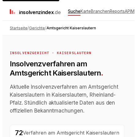
Suche
Karte
Branchen
Reports
API
Me
insolvenz
index
.de
Startseite
/
Gerichte
/
Amtsgericht Kaiserslautern
INSOLVENZGERICHT
·
KAISERSLAUTERN
Insolvenzverfahren
am
Amtsgericht Kaiserslautern
.
Aktuelle Insolvenzverfahren am Amtsgericht
Kaiserslautern in Kaiserslautern, Rheinland-
Pfalz. Stündlich aktualisierte Daten aus den
offiziellen Bekanntmachungen.
72
Verfahren
am
Amtsgericht Kaiserslautern