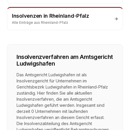
Insolvenzen
in
Rheinland-Pfalz
Alle Einträge aus
Rheinland-Pfalz
Insolvenzverfahren
am
Amtsgericht
Ludwigshafen
Das Amtsgericht Ludwigshafen ist als
Insolvenzgericht für Unternehmen im
Gerichtsbezirk Ludwigshafen in Rheinland-Pfalz
zuständig. Hier finden Sie alle aktuellen
Insolvenzverfahren, die am Amtsgericht
Ludwigshafen geführt werden. Insgesamt sind
derzeit 0 Unternehmen mit laufenden
Insolvenzverfahren an diesem Gericht erfasst.
Die Insolvenzabteilung des Amtsgericht
Ludwigshafen veröffentlicht Bekanntmachungen