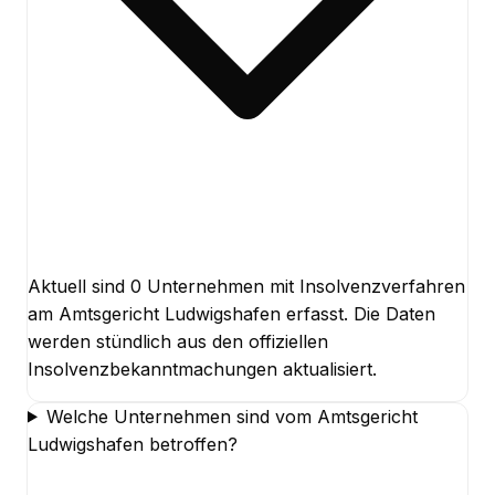
Aktuell sind 0 Unternehmen mit Insolvenzverfahren
am Amtsgericht Ludwigshafen erfasst. Die Daten
werden stündlich aus den offiziellen
Insolvenzbekanntmachungen aktualisiert.
Welche Unternehmen sind vom Amtsgericht
Ludwigshafen betroffen?