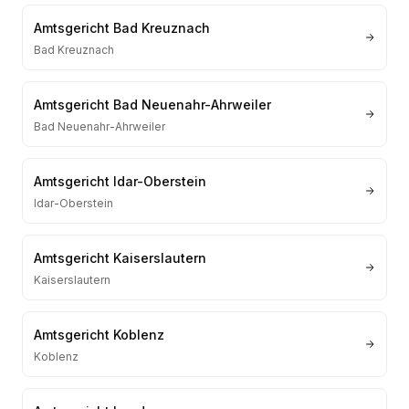
Amtsgericht Bad Kreuznach
Bad Kreuznach
Amtsgericht Bad Neuenahr-Ahrweiler
Bad Neuenahr-Ahrweiler
Amtsgericht Idar-Oberstein
Idar-Oberstein
Amtsgericht Kaiserslautern
Kaiserslautern
Amtsgericht Koblenz
Koblenz