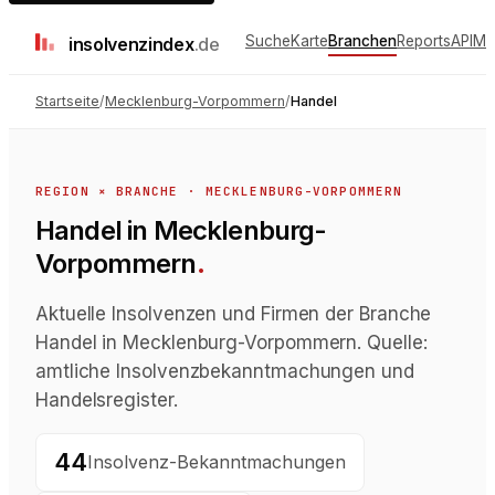
Suche
Karte
Branchen
Reports
API
Me
insolvenz
index
.de
Startseite
/
Mecklenburg-Vorpommern
/
Handel
REGION × BRANCHE ·
MECKLENBURG-VORPOMMERN
Handel in Mecklenburg-
Vorpommern
.
Aktuelle Insolvenzen und Firmen der Branche
Handel in Mecklenburg-Vorpommern. Quelle:
amtliche Insolvenzbekanntmachungen und
Handelsregister.
44
Insolvenz-Bekanntmachungen