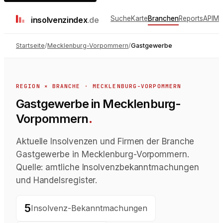
Suche
Karte
Branchen
Reports
API
Me
insolvenz
index
.de
Startseite
/
Mecklenburg-Vorpommern
/
Gastgewerbe
REGION × BRANCHE ·
MECKLENBURG-VORPOMMERN
Gastgewerbe in Mecklenburg-
Vorpommern
.
Aktuelle Insolvenzen und Firmen der Branche
Gastgewerbe in Mecklenburg-Vorpommern.
Quelle: amtliche Insolvenzbekanntmachungen
und Handelsregister.
5
Insolvenz-Bekanntmachungen