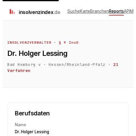
Suche
Karte
Branchen
Reports
API
Me
insolvenz
index
.de
INSOLVENZVERWALTER · § 9 InsO
Dr. Holger Lessing
Bad Homburg v
·
Hessen/Rheinland-Pfalz
·
21
Verfahren
Berufsdaten
Name
Dr. Holger Lessing