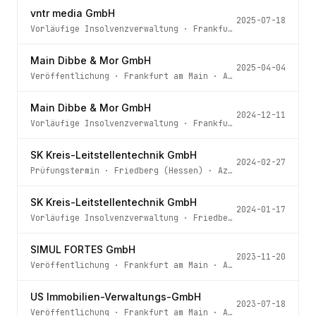
vntr media GmbH
2025-07-18
Vorläufige Insolvenzverwaltung
·
Frankfurt am Main
· Az.
Main Dibbe & Mor GmbH
2025-04-04
Veröffentlichung
·
Frankfurt am Main
· Az.
810 IN 1709/24
Main Dibbe & Mor GmbH
2024-12-11
Vorläufige Insolvenzverwaltung
·
Frankfurt am Main
· Az.
SK Kreis-Leitstellentechnik GmbH
2024-02-27
Prüfungstermin
·
Friedberg (Hessen)
· Az.
60 IN 4/24
SK Kreis-Leitstellentechnik GmbH
2024-01-17
Vorläufige Insolvenzverwaltung
·
Friedberg (Hessen)
· Az
SIMUL FORTES GmbH
2023-11-20
Veröffentlichung
·
Frankfurt am Main
· Az.
810 IN 57/23 S
US Immobilien-Verwaltungs-GmbH
2023-07-18
Veröffentlichung
·
Frankfurt am Main
· Az.
810 IN 477/23 