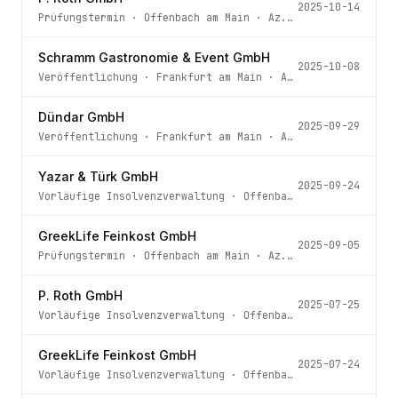
2025-10-14
Prüfungstermin
·
Offenbach am Main
· Az.
8 IN 492/25
Schramm Gastronomie & Event GmbH
2025-10-08
Veröffentlichung
·
Frankfurt am Main
· Az.
810 IN 331/25 
Dündar GmbH
2025-09-29
Veröffentlichung
·
Frankfurt am Main
· Az.
810 IN 718/25 
Yazar & Türk GmbH
2025-09-24
Vorläufige Insolvenzverwaltung
·
Offenbach am Main
· Az.
GreekLife Feinkost GmbH
2025-09-05
Prüfungstermin
·
Offenbach am Main
· Az.
8 IN 694/24
P. Roth GmbH
2025-07-25
Vorläufige Insolvenzverwaltung
·
Offenbach am Main
· Az.
GreekLife Feinkost GmbH
2025-07-24
Vorläufige Insolvenzverwaltung
·
Offenbach am Main
· Az.