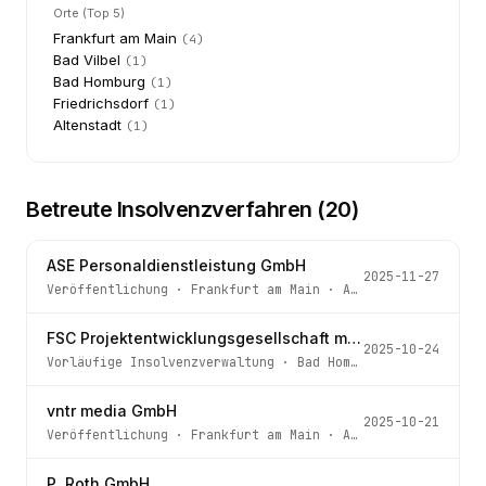
Orte (Top 5)
Frankfurt am Main
(
4
)
Bad Vilbel
(
1
)
Bad Homburg
(
1
)
Friedrichsdorf
(
1
)
Altenstadt
(
1
)
Betreute Insolvenzverfahren (
20
)
ASE Personaldienstleistung GmbH
2025-11-27
Veröffentlichung
·
Frankfurt am Main
· Az.
810 IN 698/24 
FSC Projektentwicklungsgesellschaft mbH
2025-10-24
Vorläufige Insolvenzverwaltung
·
Bad Homburg v.d. Höhe
· 
vntr media GmbH
2025-10-21
Veröffentlichung
·
Frankfurt am Main
· Az.
810 IN 432/25 
P. Roth GmbH