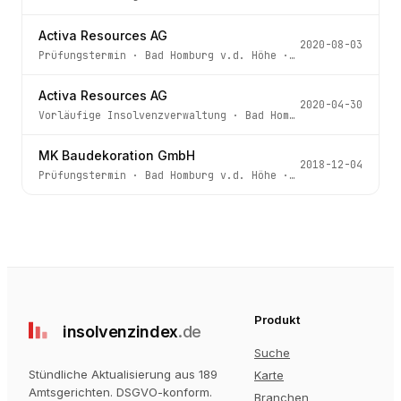
Activa Resources AG
2020-08-03
Prüfungstermin
·
Bad Homburg v.d. Höhe
· Az.
61 IN 45/20 
Activa Resources AG
2020-04-30
Vorläufige Insolvenzverwaltung
·
Bad Homburg v.d. Höhe
· 
MK Baudekoration GmbH
2018-12-04
Prüfungstermin
·
Bad Homburg v.d. Höhe
· Az.
61 IN 135/17
Produkt
insolvenz
index
.de
Suche
Stündliche Aktualisierung aus 189
Karte
Amtsgerichten
. DSGVO-konform.
Branchen