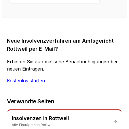
Neue Insolvenzverfahren am Amtsgericht
Rottweil per E-Mail?
Erhalten Sie automatische Benachrichtigungen bei
neuen Einträgen.
Kostenlos starten
Verwandte Seiten
Insolvenzen
in
Rottweil
Alle Einträge aus
Rottweil