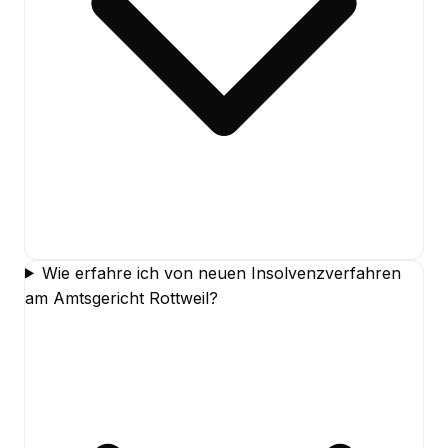
Wie erfahre ich von neuen Insolvenzverfahren
am Amtsgericht Rottweil?