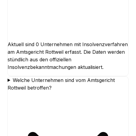
Aktuell sind 0 Unternehmen mit Insolvenzverfahren
am Amtsgericht Rottweil erfasst. Die Daten werden
stündlich aus den offiziellen
Insolvenzbekanntmachungen aktualisiert.
Welche Unternehmen sind vom Amtsgericht
Rottweil betroffen?