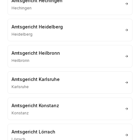
Amtsgericht Hechingen
Hechingen
Amtsgericht Heidelberg
Heidelberg
Amtsgericht Heilbronn
Heilbronn
Amtsgericht Karlsruhe
Karlsruhe
Amtsgericht Konstanz
Konstanz
Amtsgericht Lörrach
Lörrach