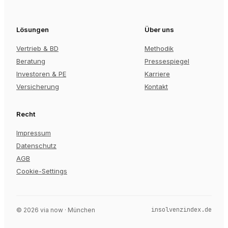
Lösungen
Über uns
Vertrieb & BD
Methodik
Beratung
Pressespiegel
Investoren & PE
Karriere
Versicherung
Kontakt
Recht
Impressum
Datenschutz
AGB
Cookie-Settings
insolvenzindex.de
©
2026
via now · München