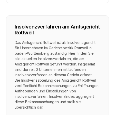
Insolvenzverfahren
am
Amtsgericht
Rottweil
Das Amtsgericht Rottweil ist als Insolvenzgericht
für Unternehmen im Gerichtsbezirk Rottweil in
baden-Württemberg zuständig. Hier finden Sie
alle aktuellen Insolvenzverfahren, die am
Amtsgericht Rottweil geführt werden. Insgesamt
sind derzeit 0 Unternehmen mit laufenden
Insolvenzverfahren an diesem Gericht erfasst.
Die Insolvenzabteilung des Amtsgericht Rottweil
veröffentlicht Bekanntmachungen zu Eröffnungen,
Aufhebungen und Einstellungen von
Insolvenzverfahren. InsolvenzIndex aggregiert
diese Bekanntmachungen und stellt sie
übersichtlich dar.