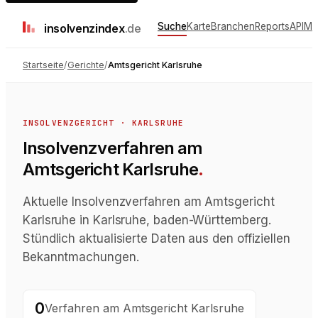
Suche
Karte
Branchen
Reports
API
Me
insolvenz
index
.de
Startseite
/
Gerichte
/
Amtsgericht Karlsruhe
INSOLVENZGERICHT
·
KARLSRUHE
Insolvenzverfahren
am
Amtsgericht Karlsruhe
.
Aktuelle Insolvenzverfahren am Amtsgericht
Karlsruhe in Karlsruhe, baden-Württemberg.
Stündlich aktualisierte Daten aus den offiziellen
Bekanntmachungen.
0
Verfahren
am
Amtsgericht Karlsruhe