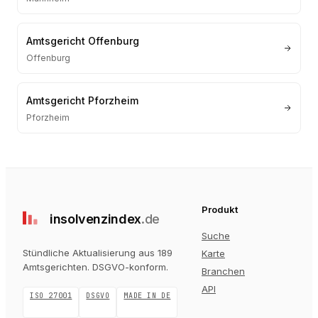
Amtsgericht Offenburg
Offenburg
Amtsgericht Pforzheim
Pforzheim
Produkt
insolvenz
index
.de
Suche
Stündliche Aktualisierung aus 189
Karte
Amtsgerichten
. DSGVO-konform.
Branchen
API
ISO 27001
DSGVO
MADE IN DE