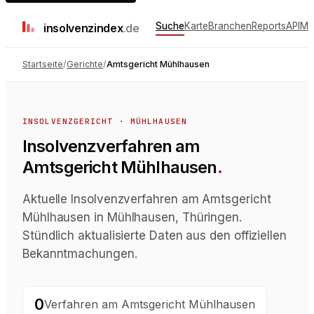
Suche
Karte
Branchen
Reports
API
Me
insolvenz
index
.de
Startseite
/
Gerichte
/
Amtsgericht Mühlhausen
INSOLVENZGERICHT
·
MÜHLHAUSEN
Insolvenzverfahren
am
Amtsgericht Mühlhausen
.
Aktuelle Insolvenzverfahren am Amtsgericht
Mühlhausen in Mühlhausen, Thüringen.
Stündlich aktualisierte Daten aus den offiziellen
Bekanntmachungen.
0
Verfahren
am
Amtsgericht Mühlhausen