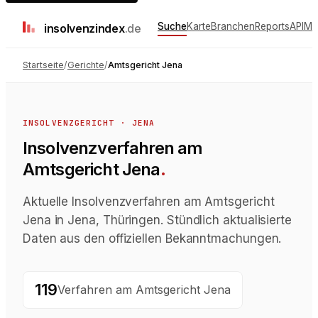
Suche
Karte
Branchen
Reports
API
Me
insolvenz
index
.de
Startseite
/
Gerichte
/
Amtsgericht Jena
INSOLVENZGERICHT
·
JENA
Insolvenzverfahren
am
Amtsgericht Jena
.
Aktuelle Insolvenzverfahren am Amtsgericht
Jena in Jena, Thüringen. Stündlich aktualisierte
Daten aus den offiziellen Bekanntmachungen.
119
Verfahren
am
Amtsgericht Jena