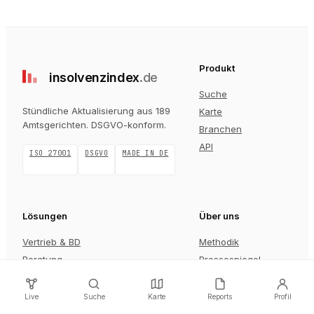
Produkt
insolvenz
index
.de
Suche
Stündliche Aktualisierung aus 189
Karte
Amtsgerichten
. DSGVO-konform.
Branchen
API
ISO 27001
DSGVO
MADE IN DE
Lösungen
Über uns
Vertrieb & BD
Methodik
Beratung
Pressespiegel
Investoren & PE
Karriere
Versicherung
Kontakt
Live
Suche
Karte
Reports
Profil