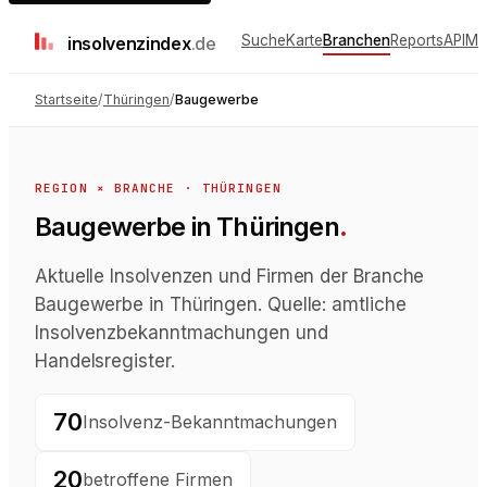
Suche
Karte
Branchen
Reports
API
Me
insolvenz
index
.de
Startseite
/
Thüringen
/
Baugewerbe
REGION × BRANCHE ·
THÜRINGEN
Baugewerbe in Thüringen
.
Aktuelle Insolvenzen und Firmen der Branche
Baugewerbe in Thüringen. Quelle: amtliche
Insolvenzbekanntmachungen und
Handelsregister.
70
Insolvenz-Bekanntmachungen
20
betroffene Firmen